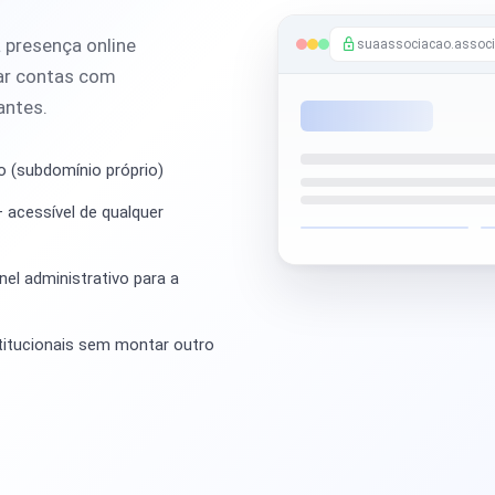
 presença online
suaassociacao.associ
tar contas com
antes.
o (subdomínio próprio)
 acessível de qualquer
el administrativo para a
stitucionais sem montar outro