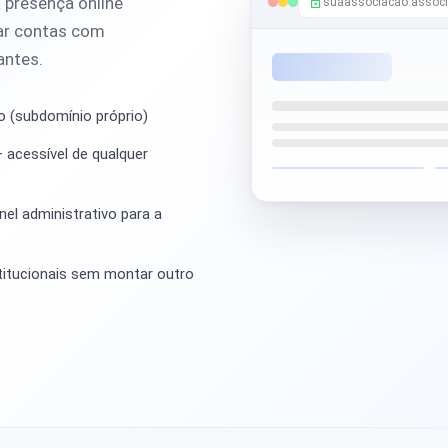
 presença online
suaassociacao.associ
tar contas com
antes.
o (subdomínio próprio)
 acessível de qualquer
el administrativo para a
stitucionais sem montar outro