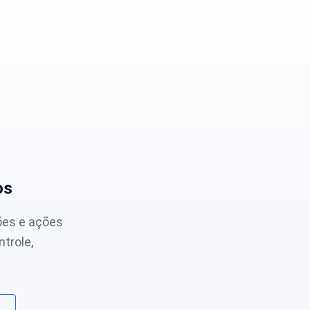
os
ões e ações
trole,