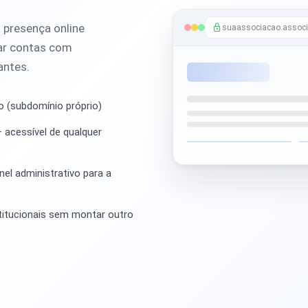
 presença online
suaassociacao.associ
tar contas com
antes.
o (subdomínio próprio)
 acessível de qualquer
el administrativo para a
stitucionais sem montar outro