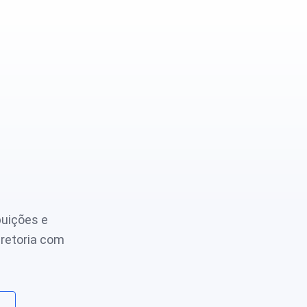
buições e
iretoria com