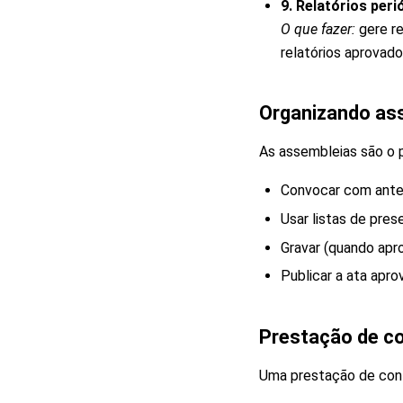
9. Relatórios per
O que fazer:
gere re
relatórios aprovad
Organizando as
As assembleias são o p
Convocar com antec
Usar listas de pres
Gravar (quando apro
Publicar a ata apro
Prestação de co
Uma prestação de cont