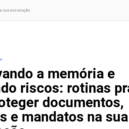
a sua associação.
ia
vando a memória e
do riscos: rotinas pr
roteger documentos,
as e mandatos na sua