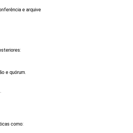
onferência e arquive
steriores:
ção e quórum.
.
ticas como: