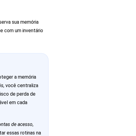
eserva sua memória
je com um inventário
roteger a memória
is
, você centraliza
isco de perda de
ável em cada
ontas de acesso
,
tar essas rotinas na