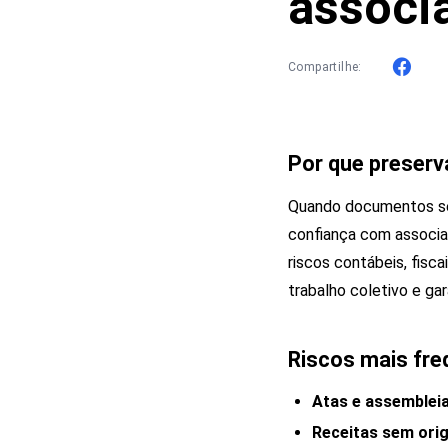
associ
Compartilhe:
Por que preserv
Quando documentos se 
confiança com associad
riscos contábeis, fisc
trabalho coletivo e ga
Riscos mais fre
Atas e assembleia
Receitas sem ori