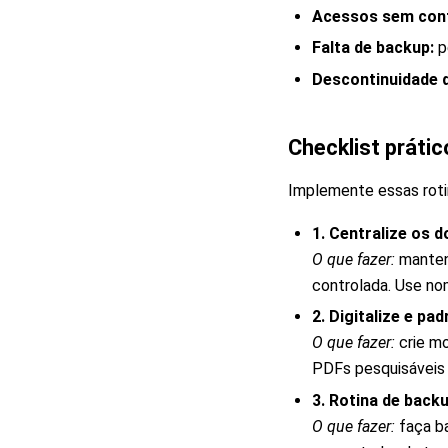
Acessos sem cont
Falta de backup:
p
Descontinuidade 
Checklist prátic
Implemente essas rotin
1. Centralize os 
O que fazer:
mantenh
controlada. Use n
2. Digitalize e pa
O que fazer:
crie mo
PDFs pesquisáveis p
3. Rotina de back
O que fazer:
faça ba