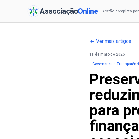
Associação
Online
Gestão completa par
Ver mais artigos
11 de maio de 2026
Governança e Transparênc
Preser
reduzin
para p
finanç