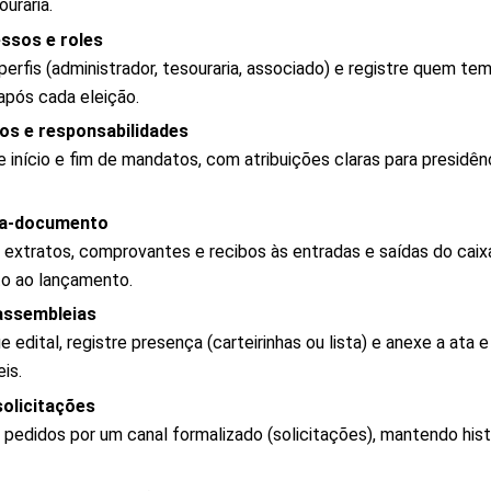
uraria.
essos e roles
perfis (administrador, tesouraria, associado) e registre quem t
 após cada eleição.
os e responsabilidades
e início e fim de mandatos, com atribuições claras para presidênc
ixa-documento
 extratos, comprovantes e recibos às entradas e saídas do caix
to ao lançamento.
 assembleias
e edital, registre presença (carteirinhas ou lista) e anexe a ata 
is.
solicitações
pedidos por um canal formalizado (solicitações), mantendo hist