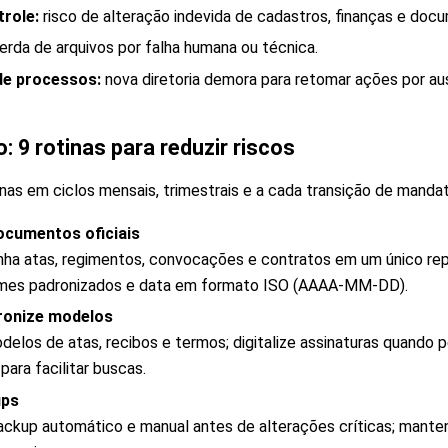
role:
risco de alteração indevida de cadastros, finanças e doc
erda de arquivos por falha humana ou técnica.
de processos:
nova diretoria demora para retomar ações por aus
o: 9 rotinas para reduzir riscos
as em ciclos mensais, trimestrais e a cada transição de mandat
documentos oficiais
a atas, regimentos, convocações e contratos em um único rep
omes padronizados e data em formato ISO (AAAA-MM-DD).
dronize modelos
delos de atas, recibos e termos; digitalize assinaturas quando p
ara facilitar buscas.
ups
ckup automático e manual antes de alterações críticas; manten