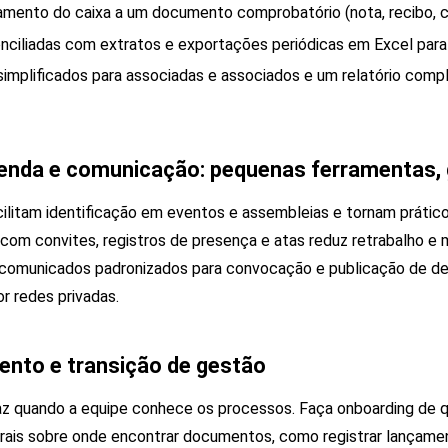
amento do caixa a um documento comprobatório (nota, recibo, c
onciliadas com extratos e exportações periódicas em Excel para
 simplificados para associadas e associados e um relatório comp
genda e comunicação: pequenas ferramentas,
facilitam identificação em eventos e assembleias e tornam prátic
com convites, registros de presença e atas reduz retrabalho e 
omunicados padronizados para convocação e publicação de de
r redes privadas.
mento e transição de gestão
az quando a equipe conhece os processos. Faça onboarding de q
rais sobre onde encontrar documentos, como registrar lançame