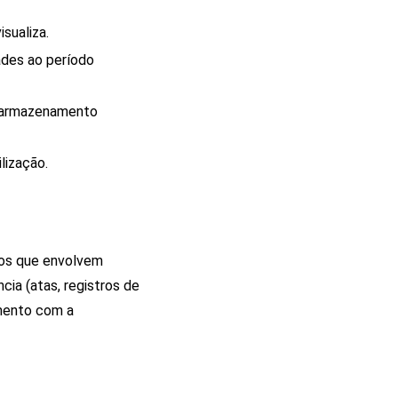
sualiza.
ades ao período
a armazenamento
lização.
ssos que envolvem
cia (atas, registros de
amento com a