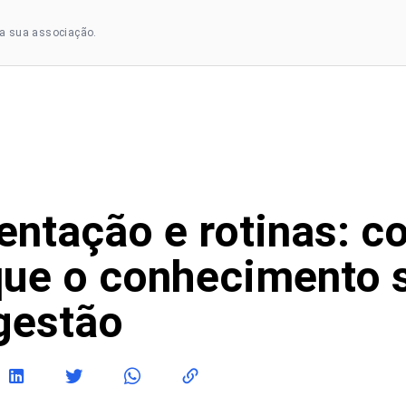
a sua associação.
ntação e rotinas: 
que o conhecimento 
gestão