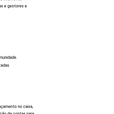
ras e gestores e
omunidade.
tadas.
ançamento no caixa,
ação de contas para