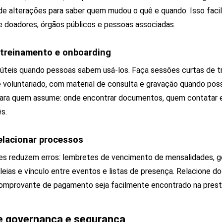
 de alterações para saber quem mudou o quê e quando. Isso facili
e doadores, órgãos públicos e pessoas associadas.
e treinamento e onboarding
teis quando pessoas sabem usá-los. Faça sessões curtas de t
 voluntariado, com material de consulta e gravação quando poss
para quem assume: onde encontrar documentos, quem contatar 
ês.
elacionar processos
s reduzem erros: lembretes de vencimento de mensalidades, g
eias e vínculo entre eventos e listas de presença. Relacione d
 comprovante de pagamento seja facilmente encontrado na pres
e governança e segurança