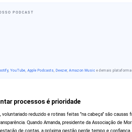
OSSO PODCAST
potify
,
YouTube
,
Apple Podcasts
,
Deezer
,
Amazon Music
e demais plataforma
tar processos é prioridade
oluntariado reduzido e rotinas feitas "na cabeça" são causas f
 transparência. Quando Amanda, presidente da Associação de Mor
prestação de contas, a próxima gestão perde tempo e confiança