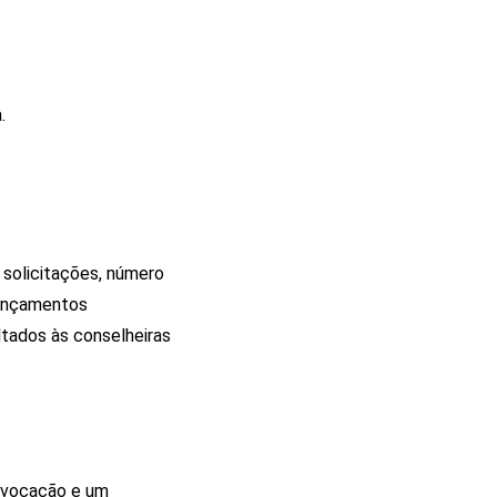
.
solicitações, número
lançamentos
ltados às conselheiras
onvocação e um