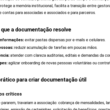
rotege a memória institucional, facilita a transição entre gesto
 contas para associadas e associados e para parceiros.
s que a documentação resolve
 informações:
evitar pastas dispersas por e-mails e celulares.
essoas:
reduzir acumulação de tarefas em poucas mãos.
ência:
atender com clareza auditorias, editais e demandas da c
pes:
agilizar onboarding de novas pessoas voluntárias ou contra
rático para criar documentação útil
os críticos
se pararem, travariam a associação: cobrança de mensalidades, l
eias, emissão de carteirinhas, solicitação de benefícios, prest