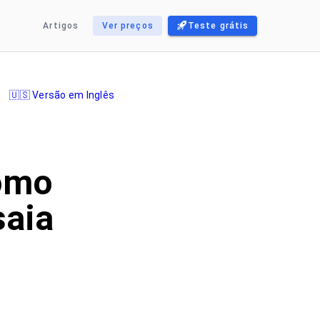
Artigos
Ver preços
Teste grátis
🇺🇸 Versão em Inglês
como
saia