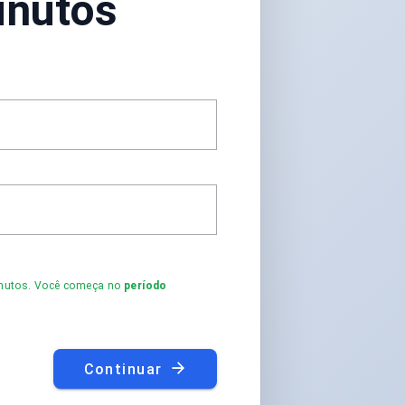
inutos
minutos. Você começa no
período
Continuar