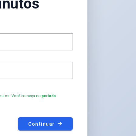
inutos
minutos. Você começa no
período
Continuar