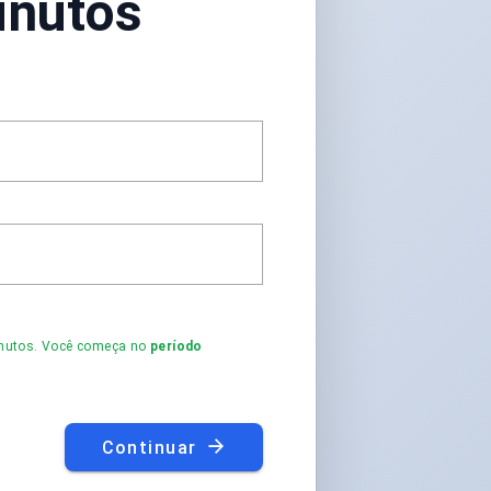
inutos
minutos. Você começa no
período
Continuar