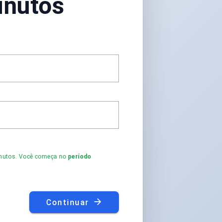
inutos
minutos. Você começa no
período
Continuar