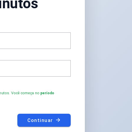
inutos
minutos. Você começa no
período
Continuar