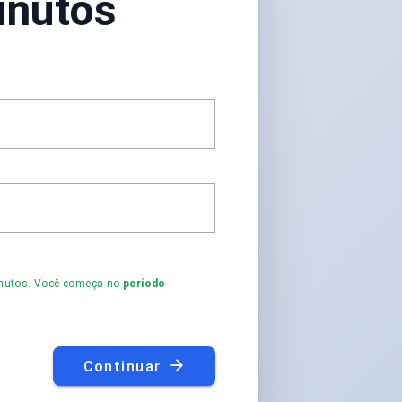
inutos
minutos. Você começa no
período
Continuar